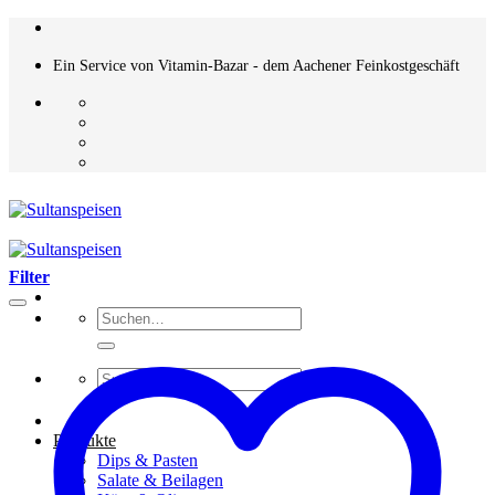
Zum
Inhalt
springen
Ein Service von Vitamin-Bazar - dem Aachener Feinkostgeschäft
Filter
Suchen
nach:
Suchen
nach:
Produkte
Dips & Pasten
Salate & Beilagen