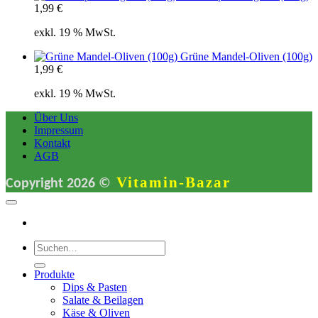
1,99
€
exkl. 19 % MwSt.
Grüne Mandel-Oliven (100g)
1,99
€
exkl. 19 % MwSt.
Über Uns
Impressum
Kontakt
AGB
Vitamin-Bazar
Copyright 2026 ©
Suchen
nach:
Produkte
Dips & Pasten
Salate & Beilagen
Käse & Oliven