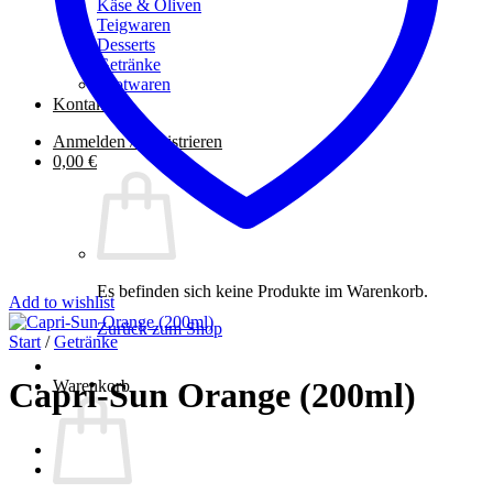
Käse & Oliven
Teigwaren
Desserts
Getränke
Brotwaren
Kontakt
Anmelden / Registrieren
0,00
€
Es befinden sich keine Produkte im Warenkorb.
Add to wishlist
Zurück zum Shop
Start
/
Getränke
Capri-Sun Orange (200ml)
Warenkorb