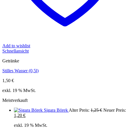
Add to wishlist
Schnellansicht
Getränke
Stilles Wasser (0,5l)
1,50
€
exkl. 19 % MwSt.
Meistverkauft
Ursprüngliche
Sigara Börek
Alter Preis:
1,25
€
Neuer Preis:
Aktueller
Preis
1,20
€
Preis
war:
exkl. 19 % MwSt.
ist:
1,25 €