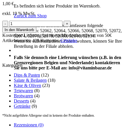
1,00
€
Es befinden sich keine Produkte im Warenkorb.
exkl. 19 % MwSt.
Zurück zum Shop
Capri-
Unsere regulären Lieferzonen umfassen folgende
Sun
In den Warenkorb
Posleitzahlen: 52062, 52064, 52066, 52068, 52070, 52072,
Orange
Kostenlose Lieferung bei einem Mindestbestellwert von 50€
52074, 52076, 52078, 52080, 52146, 52134.
(200ml)
Artikelnummer:
409
Kategorie:
Getränke
Wenn Sie außerhalb dieser Zonen wohnen, können Sie Ihre
Menge
Bestellung in der Filiale abholen.
Falls Sie dennoch eine Lieferung wünschen (z.B. in den
Grenzregionen Belgien und Niederlande) kontaktieren
Kategorien
Sie uns bitte per E-Mail an: info@vitaminbazar.de
Dips & Pasten
(12)
Salate & Beilagen
(18)
Käse & Oliven
(23)
Teigwaren
(8)
Brotwaren
(4)
Desserts
(4)
Getränke
(9)
*Nicht aufgeführte Allergene sind in keinem der Produkte enthalten.
Rezensionen (0)