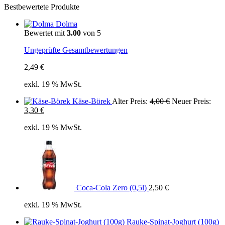
Bestbewertete Produkte
Dolma
Bewertet mit
3.00
von 5
Ungeprüfte Gesamtbewertungen
2,49
€
exkl. 19 % MwSt.
Ursprünglicher
Käse-Börek
Alter Preis:
4,00
€
Neuer Preis:
Aktueller
Preis
3,30
€
Preis
war:
exkl. 19 % MwSt.
ist:
4,00 €
3,30 €.
Coca-Cola Zero (0,5l)
2,50
€
exkl. 19 % MwSt.
Rauke-Spinat-Joghurt (100g)