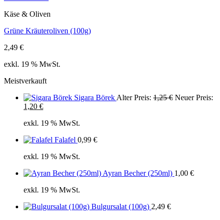
Käse & Oliven
Grüne Kräuteroliven (100g)
2,49
€
exkl. 19 % MwSt.
Meistverkauft
Ursprüngliche
Sigara Börek
Alter Preis:
1,25
€
Neuer Preis:
Aktueller
Preis
1,20
€
Preis
war:
exkl. 19 % MwSt.
ist:
1,25 €
1,20 €.
Falafel
0,99
€
exkl. 19 % MwSt.
Ayran Becher (250ml)
1,00
€
exkl. 19 % MwSt.
Bulgursalat (100g)
2,49
€