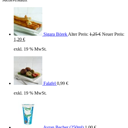
Ursprüngliche
Preis
war:
1,25 €
Sigara Börek
Alter Preis:
1,25
€
Neuer Preis:
Aktueller
1,20
€
Preis
exkl. 19 % MwSt.
ist:
1,20 €.
Falafel
0,99
€
exkl. 19 % MwSt.
Ayran Becher (250ml)
1,00
€