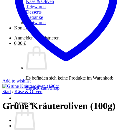
Käse & Oliven
Teigwaren
Desserts
Getränke
Brotwaren
Kontakt
Anmelden / Registrieren
0,00
€
Es befinden sich keine Produkte im Warenkorb.
Add to wishlist
Zurück zum Shop
Start
/
Käse & Oliven
Grüne Kräuteroliven (100g)
Warenkorb