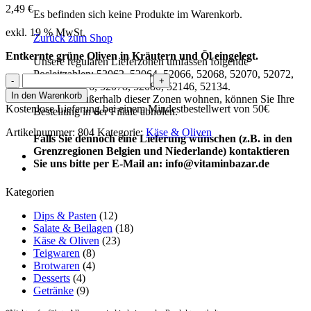
2,49
€
Es befinden sich keine Produkte im Warenkorb.
exkl. 19 % MwSt.
Zurück zum Shop
Entkernte grüne Oliven in Kräutern und Öl eingelegt.
Unsere regulären Lieferzonen umfassen folgende
Posleitzahlen: 52062, 52064, 52066, 52068, 52070, 52072,
Grüne
52074, 52076, 52078, 52080, 52146, 52134.
Kräuteroliven
In den Warenkorb
Wenn Sie außerhalb dieser Zonen wohnen, können Sie Ihre
(100g)
Kostenlose Lieferung bei einem Mindestbestellwert von 50€
Bestellung in der Filiale abholen.
Menge
Artikelnummer:
804
Kategorie:
Käse & Oliven
Falls Sie dennoch eine Lieferung wünschen (z.B. in den
Grenzregionen Belgien und Niederlande) kontaktieren
Sie uns bitte per E-Mail an: info@vitaminbazar.de
Kategorien
Dips & Pasten
(12)
Salate & Beilagen
(18)
Käse & Oliven
(23)
Teigwaren
(8)
Brotwaren
(4)
Desserts
(4)
Getränke
(9)