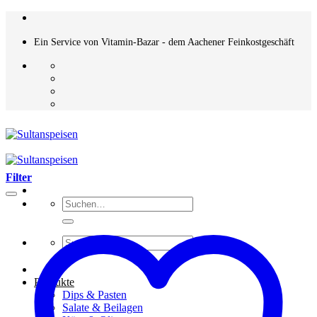
Zum
Inhalt
springen
Ein Service von Vitamin-Bazar - dem Aachener Feinkostgeschäft
Filter
Suchen
nach:
Suchen
nach:
Produkte
Dips & Pasten
Salate & Beilagen