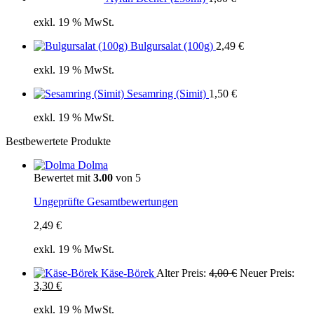
exkl. 19 % MwSt.
Bulgursalat (100g)
2,49
€
exkl. 19 % MwSt.
Sesamring (Simit)
1,50
€
exkl. 19 % MwSt.
Bestbewertete Produkte
Dolma
Bewertet mit
3.00
von 5
Ungeprüfte Gesamtbewertungen
2,49
€
exkl. 19 % MwSt.
Ursprünglicher
Käse-Börek
Alter Preis:
4,00
€
Neuer Preis:
Aktueller
Preis
3,30
€
Preis
war:
exkl. 19 % MwSt.
ist:
4,00 €